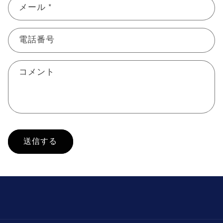
メール
*
合
わ
せ
電話番号
フ
ォ
コメント
ー
ム
送信する